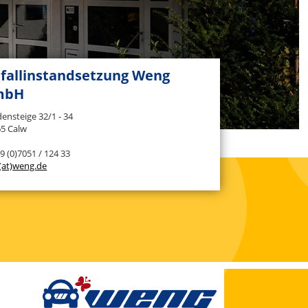
fallinstandsetzung Weng
mbH
ensteige 32/1 - 34
5 Calw
49 (0)7051 / 124 33
(at)weng.de