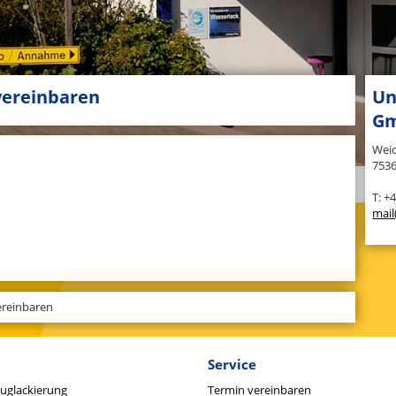
vereinbaren
Un
G
Weid
7536
T: +
mail
ereinbaren
Service
uglackierung
Termin vereinbaren