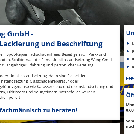
ng GmbH -
Un
Lackierung und Beschriftung
n, Spot-Repair, lackschadenfreies Beseitigen von Park- und
Banden, Schildern… – die Firma Unfallinstandsetzung Weng GmbH
nz, langjähriger Erfahrung und persönlicher Beratung.
K
oder Unfallinstandsetzung, dann sind Sie bei der
einstandsetzung, Glasschadenreparatur oder
eführt, genauso wie Karosseriebau und die Instandsetzung und
ern, Oldtimern und Youngtimern. Werbefolien werden
Öf
hen poliert.
Mont
 fachmännisch zu beraten!
07.0
Sam
nac