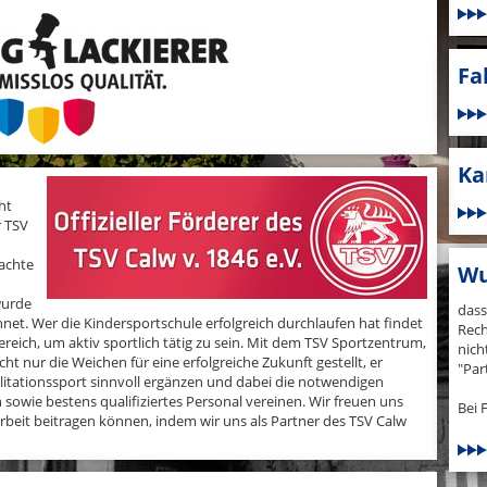
Fa
Ka
ht
r TSV
machte
Wu
wurde
dass
et. Wer die Kindersportschule erfolgreich durchlaufen hat findet
Rech
reich, um aktiv sportlich tätig zu sein. Mit dem TSV Sportzentrum,
nich
ht nur die Weichen für eine erfolgreiche Zukunft gestellt, er
"Par
itationssport sinnvoll ergänzen und dabei die notwendigen
sowie bestens qualifiziertes Personal vereinen. Wir freuen uns
Bei 
sarbeit beitragen können, indem wir uns als Partner des TSV Calw