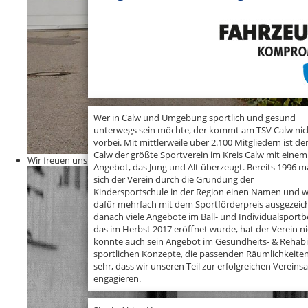
Wer in Calw und Umgebung sportlich und gesund
unterwegs sein möchte, der kommt am TSV Calw nic
vorbei. Mit mittlerweile über 2.100 Mitgliedern ist de
Calw der größte Sportverein im Kreis Calw mit einem
Wir freuen uns auf Ihren Besuch
Angebot, das Jung und Alt überzeugt. Bereits 1996 
sich der Verein durch die Gründung der
Kindersportschule in der Region einen Namen und 
dafür mehrfach mit dem Sportförderpreis ausgezeichn
danach viele Angebote im Ball- und Individualsportbe
das im Herbst 2017 eröffnet wurde, hat der Verein nic
konnte auch sein Angebot im Gesundheits- & Rehabil
sportlichen Konzepte, die passenden Räumlichkeiten 
sehr, dass wir unseren Teil zur erfolgreichen Verein
engagieren.