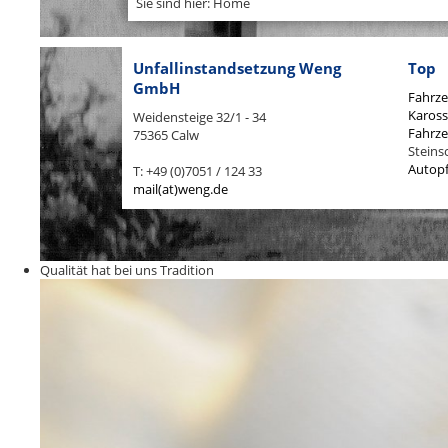
Sie sind hier: Home
Unfallinstandsetzung Weng
Top
GmbH
Fahrze
Kaross
Weidensteige 32/1 - 34
Fahrze
75365 Calw
Steins
Autopf
T: +49 (0)7051 / 124 33
mail(at)weng.de
Qualität hat bei uns Tradition