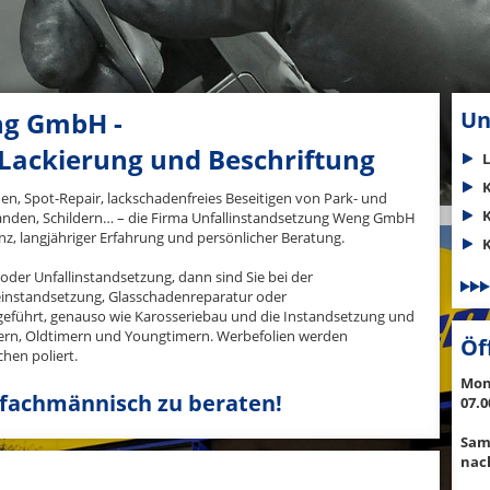
ng GmbH -
Un
Lackierung und Beschriftung
n, Spot-Repair, lackschadenfreies Beseitigen von Park- und
Banden, Schildern… – die Firma Unfallinstandsetzung Weng GmbH
nz, langjähriger Erfahrung und persönlicher Beratung.
K
oder Unfallinstandsetzung, dann sind Sie bei der
einstandsetzung, Glasschadenreparatur oder
eführt, genauso wie Karosseriebau und die Instandsetzung und
ern, Oldtimern und Youngtimern. Werbefolien werden
Öf
hen poliert.
Mont
 fachmännisch zu beraten!
07.0
Sam
nac