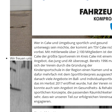
Wer in Calw und Umgebung sportlich und gesund
unterwegs sein möchte, der kommt am TSV Calw nic
vorbei. Mit mittlerweile über 2.100 Mitgliedern ist de
Calw der größte Sportverein im Kreis Calw mit einem
Wir freuen uns auf Ihren Besuch
Angebot, das Jung und Alt überzeugt. Bereits 1996 
sich der Verein durch die Gründung der
Kindersportschule in der Region einen Namen und 
dafür mehrfach mit dem Sportförderpreis ausgezeichn
danach viele Angebote im Ball- und Individualsportbe
das im Herbst 2017 eröffnet wurde, hat der Verein nic
konnte auch sein Angebot im Gesundheits- & Rehabil
sportlichen Konzepte, die passenden Räumlichkeiten 
sehr, dass wir unseren Teil zur erfolgreichen Verein
engagieren.