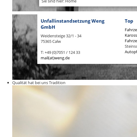
Sie sind hier: Home
Unfallinstandsetzung Weng
Top
GmbH
Fahrze
Kaross
Weidensteige 32/1 - 34
Fahrze
75365 Calw
Steins
Autopf
T: +49 (0)7051 / 124 33
mail(at)weng.de
Qualität hat bei uns Tradition