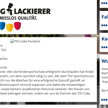
Fa
Ka
ht
r TSV
machte
Wu
wurde
dass
et. Wer die Kindersportschule erfolgreich durchlaufen hat findet
Rech
reich, um aktiv sportlich tätig zu sein. Mit dem TSV Sportzentrum,
nich
ht nur die Weichen für eine erfolgreiche Zukunft gestellt, er
"Par
itationssport sinnvoll ergänzen und dabei die notwendigen
sowie bestens qualifiziertes Personal vereinen. Wir freuen uns
Bei 
sarbeit beitragen können, indem wir uns als Partner des TSV Calw